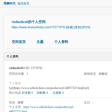
秀舞时代
返回首页
violinslice6的个人空间
https://www.xiuwushidai.com/?1577876
[收藏]
[复制]
[RSS]
空间首页
主题
个人资料
个人资料
violinslice6
(UID: 1577876)
空间访问量
2
邮箱状态
未验证
个人签名
[url]https://www.selleckchem.com/products/pf-04957325.html[/url]
统计信息
好友数 0
|
回帖数 0
|
主题数 0
性别
保密
生日
-
个人主页
https://www.selleckchem.com/products/pf-
04957325.html