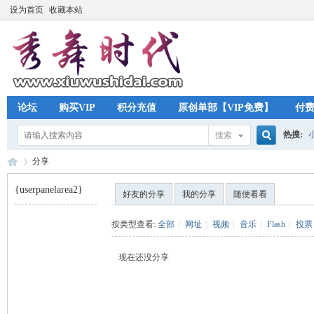
设为首页
收藏本站
论坛
购买VIP
积分充值
原创单部【VIP免费】
付
热搜:
搜索
搜
分享
{userpanelarea2}
好友的分享
我的分享
随便看看
索
秀
›
按类型查看:
全部
|
网址
|
视频
|
音乐
|
Flash
|
投票
现在还没分享