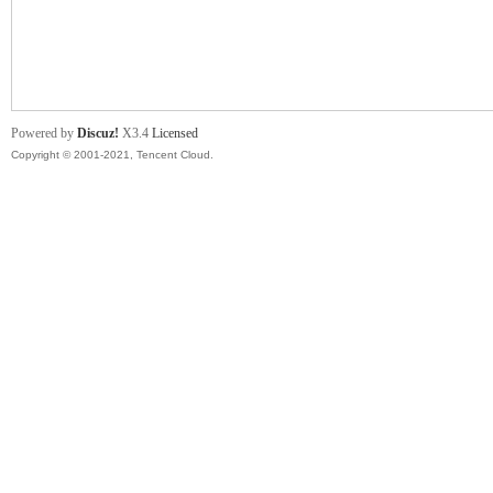
舞
Powered by
Discuz!
X3.4
Licensed
Copyright © 2001-2021, Tencent Cloud.
时