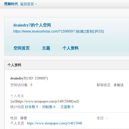
秀舞时代
返回首页
draindry7的个人空间
https://www.xiuwushidai.com/?1599097
[收藏]
[复制]
[RSS]
空间首页
主题
个人资料
个人资料
draindry7
(UID: 1599097)
空间访问量
0
邮箱状态
未验证
个人签名
[url]https://www.instapaper.com/p/14815948[/url]
统计信息
好友数 0
|
回帖数 0
|
主题数 0
性别
保密
生日
-
个人主页
https://www.instapaper.com/p/14815948