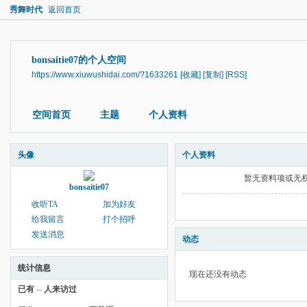
秀舞时代
返回首页
bonsaitie07的个人空间
https://www.xiuwushidai.com/?1633261
[收藏]
[复制]
[RSS]
空间首页
主题
个人资料
头像
个人资料
暂无资料项或无
bonsaitie07
收听TA
加为好友
给我留言
打个招呼
发送消息
动态
统计信息
现在还没有动态
已有
--
人来访过