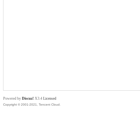
舞
时
Powered by
Discuz!
X3.4
Licensed
Copyright © 2001-2021, Tencent Cloud.