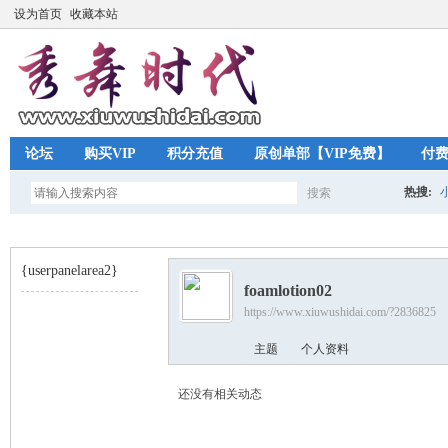
设为首页
收藏本站
论坛
购买VIP
积分充值
原创单部【VIP免费】
付
热搜:
搜索
搜
{userpanelarea2}
foamlotion02
索
https://www.xiuwushidai.com/?2836825
秀
›
主题
个人资料
还没有相关动态