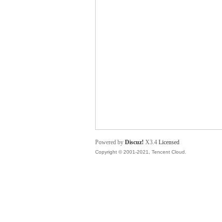
舞
时
Powered by
Discuz!
X3.4
Licensed
Copyright © 2001-2021, Tencent Cloud.
代