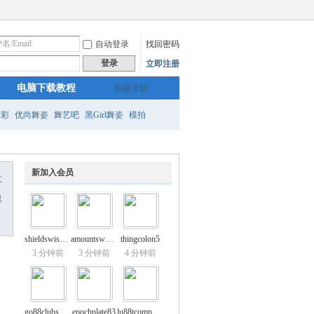
自动登录
找回密码
登录
立即注册
电脑下载教程
快捷导航
精彩
优尚舞姿
舞艺吧
黑Girl舞姿
模拍
新加入会员
友
息
shieldswiss35
amountsword0
thingcolon5
3 分钟前
3 分钟前
4 分钟前
go88clubshop
epochplate83
lu88tcompanyD