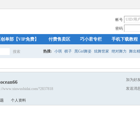
帐号
密码
原创单部【VIP免费】
付费售卖区
巧小君专栏
手机下载教程
热搜:
小琪
棋子
黑Girl舞姿
炫舞世家
绝对舞力
舞出
搜索
搜
加为好
nocean66
索
发送消
s://www.xiuwushidai.com/?2837818
题
个人资料