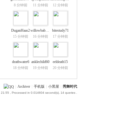
8 分钟前
11 分钟前
12 分钟前
DuganHaas2
willowbaby81
bitestudy71
15 分钟前
16 分钟前
17 分钟前
deathwater6
anklechild60
eeldeath15
18 分钟前
19 分钟前
20 分钟前
|
Archiver
|
手机版
|
小黑屋
|
秀舞时代
 21:55
, Processed in 0.014604 second(s), 14 queries .