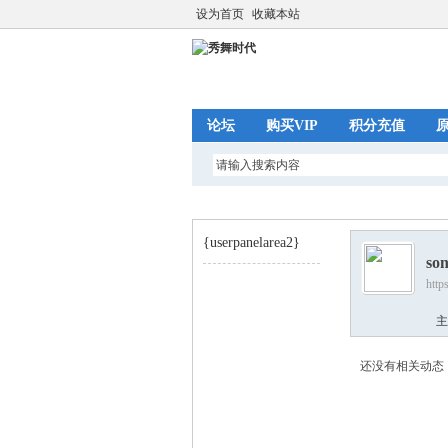
设为首页
收藏本站
论坛
购买VIP
积分充值
{userpanelarea2}
so
http
秀
›
主
还没有相关动态