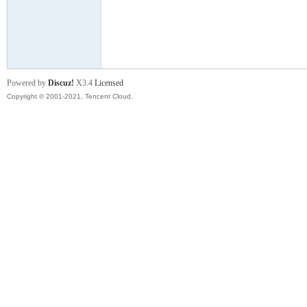
舞
Powered by
Discuz!
X3.4
Licensed
Copyright © 2001-2021, Tencent Cloud.
时