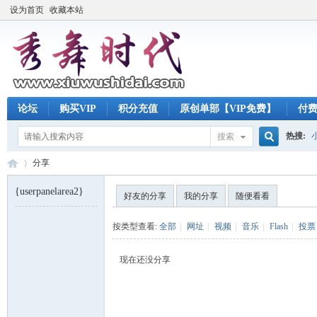
设为首页
收藏本站
论坛
购买VIP
积分充值
原创单部【VIP免费】
付
热搜:
搜索
搜
分享
{userpanelarea2}
好友的分享
我的分享
随便看看
索
秀
›
按类型查看:
全部
|
网址
|
视频
|
音乐
|
Flash
|
投票
现在还没分享