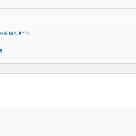
[收藏]
[复制]
[RSS]
料