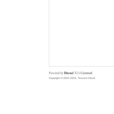
舞
时
Powered by
Discuz!
X3.4
Licensed
Copyright © 2001-2021, Tencent Cloud.
代