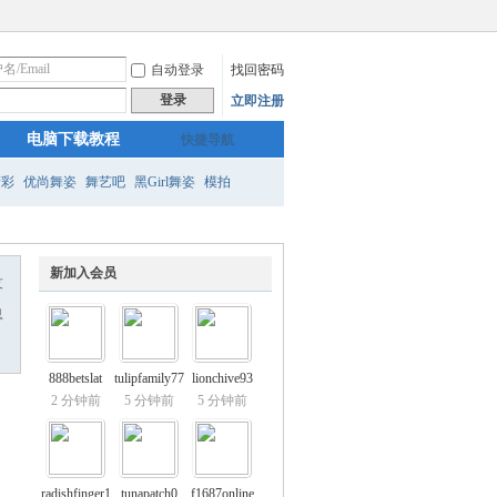
自动登录
找回密码
登录
立即注册
电脑下载教程
快捷导航
精彩
优尚舞姿
舞艺吧
黑Girl舞姿
模拍
新加入会员
友
息
888betslat
tulipfamily77
lionchive93
2 分钟前
5 分钟前
5 分钟前
radishfinger1
tunapatch0
f1687online