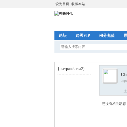
设为首页
收藏本站
论坛
购买VIP
积分充值
{userpanelarea2}
Ch
http
秀
›
主
还没有相关动态