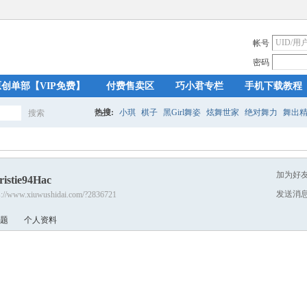
帐号
密码
原创单部【VIP免费】
付费售卖区
巧小君专栏
手机下载教程
热搜:
小琪
棋子
黑Girl舞姿
炫舞世家
绝对舞力
舞出
搜索
搜
加为好
ristie94Hac
索
发送消
s://www.xiuwushidai.com/?2836721
题
个人资料