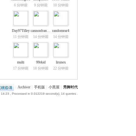
6 分钟前
9 分钟前
10 分钟前
Day97Tilley
cannonfrance8
randomear4
11 分钟前
14 分钟前
14 分钟前
multi
99rkid
lirunex
17 分钟前
18 分钟前
22 分钟前
|
Archiver
|
手机版
|
小黑屋
|
秀舞时代
 14:23
, Processed in 0.012219 second(s), 14 queries .