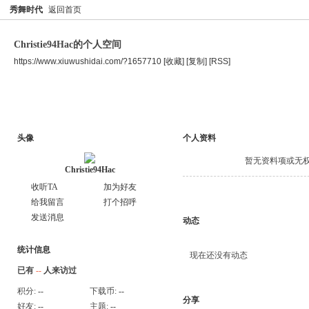
秀舞时代
返回首页
Christie94Hac的个人空间
https://www.xiuwushidai.com/?1657710
[收藏]
[复制]
[RSS]
空间首页
主题
个人资料
头像
个人资料
暂无资料项或无
Christie94Hac
收听TA
加为好友
给我留言
打个招呼
发送消息
动态
统计信息
现在还没有动态
已有
--
人来访过
积分:
--
下载币:
--
分享
好友:
--
主题:
--