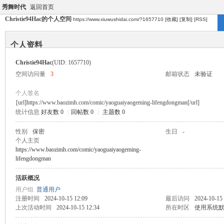
秀舞时代
返回首页
Christie94Hac的个人空间
https://www.xiuwushidai.com/?1657710
[收藏]
[复制]
[RSS]
个人资料
Christie94Hac
(UID: 1657710)
空间访问量
3
邮箱状态
未验证
个人签名
[url]https://www.baozimh.com/comic/yaoguaiyaogeming-lifengdongman[/url]
统计信息
好友数 0
|
回帖数 0
|
主题数 0
性别
保密
生日
-
个人主页
https://www.baozimh.com/comic/yaoguaiyaogeming-
lifengdongman
活跃概况
用户组
普通用户
注册时间
2024-10-15 12:09
最后访问
2024-10-15
上次活动时间
2024-10-15 12:34
所在时区
使用系统