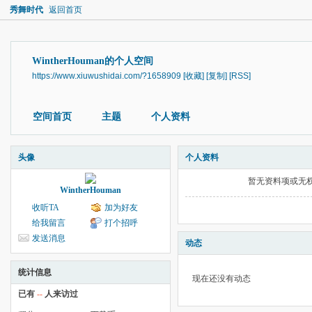
秀舞时代
返回首页
WintherHouman的个人空间
https://www.xiuwushidai.com/?1658909
[收藏]
[复制]
[RSS]
空间首页
主题
个人资料
头像
个人资料
暂无资料项或无
WintherHouman
收听TA
加为好友
给我留言
打个招呼
发送消息
动态
统计信息
现在还没有动态
已有
--
人来访过