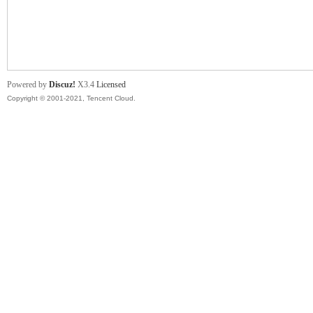
舞
Powered by
Discuz!
X3.4
Licensed
Copyright © 2001-2021, Tencent Cloud.
时