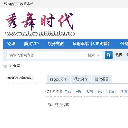
设为首页
收藏本站
论坛
购买VIP
积分充值
原创单部【VIP免费】
付
热搜:
搜索
搜
分享
{userpanelarea2}
好友的分享
我的分享
随便看看
索
秀
›
按类型查看:
全部
|
网址
|
视频
|
音乐
|
Flash
|
投票
现在还没分享