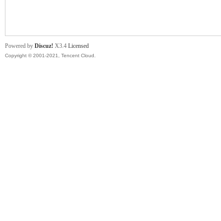
舞
Powered by
Discuz!
X3.4
Licensed
Copyright © 2001-2021, Tencent Cloud.
时
代