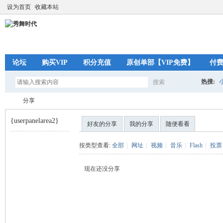
设为首页
收藏本站
论坛
购买VIP
积分充值
原创单部【VIP免费】
付
热搜:
搜索
搜
分享
{userpanelarea2}
好友的分享
我的分享
随便看看
索
秀
›
按类型查看:
全部
|
网址
|
视频
|
音乐
|
Flash
|
投票
现在还没分享