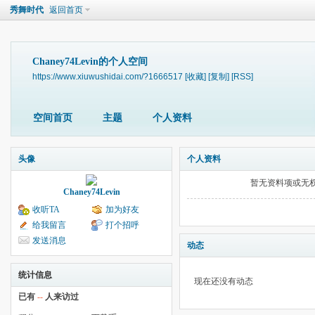
秀舞时代
返回首页
Chaney74Levin的个人空间
https://www.xiuwushidai.com/?1666517
[收藏]
[复制]
[RSS]
空间首页
主题
个人资料
头像
个人资料
暂无资料项或无
Chaney74Levin
收听TA
加为好友
给我留言
打个招呼
发送消息
动态
统计信息
现在还没有动态
已有
--
人来访过