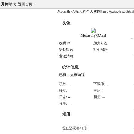
秀舞时代
返回首页
Mccarthy73And的个人空间
https://www.xiuwushid
头像
Mccarthy73And
收听TA
加为好友
给我留言
打个招呼
发送消息
统计信息
已有
--
人来访过
积分:
--
下载币:
--
好友:
--
主题:
--
日志:
--
相册:
--
分享:
--
相册
现在还没有相册