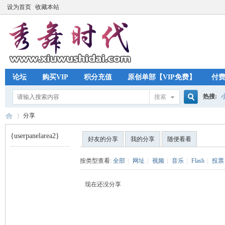
设为首页
收藏本站
论坛
购买VIP
积分充值
原创单部【VIP免费】
付
热搜:
搜索
搜
分享
{userpanelarea2}
好友的分享
我的分享
随便看看
索
秀
›
按类型查看:
全部
|
网址
|
视频
|
音乐
|
Flash
|
投票
现在还没分享