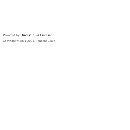
舞
Powered by
Discuz!
X3.4
Licensed
Copyright © 2001-2021, Tencent Cloud.
时