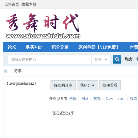
设为首页
收藏本站
论坛
购买VIP
积分充值
原创单部【VIP免费】
付
热搜:
搜索
搜
分享
{userpanelarea2}
好友的分享
我的分享
随便看看
索
秀
›
按类型查看:
全部
|
网址
|
视频
|
音乐
|
Flash
|
投票
现在还没分享