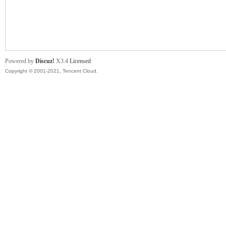
舞
Powered by
Discuz!
X3.4
Licensed
Copyright © 2001-2021, Tencent Cloud.
时