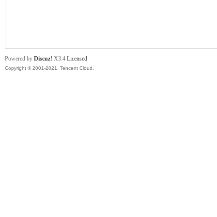
舞
Powered by
Discuz!
X3.4
Licensed
Copyright © 2001-2021, Tencent Cloud.
时