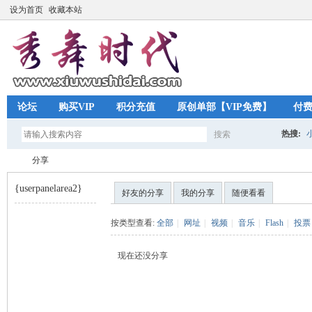
设为首页
收藏本站
论坛
购买VIP
积分充值
原创单部【VIP免费】
付
热搜:
搜索
搜
分享
{userpanelarea2}
好友的分享
我的分享
随便看看
索
秀
›
按类型查看:
全部
|
网址
|
视频
|
音乐
|
Flash
|
投票
现在还没分享