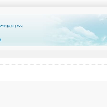
[收藏]
[复制]
[RSS]
料