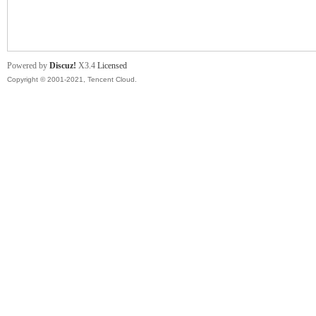
舞
Powered by
Discuz!
X3.4
Licensed
Copyright © 2001-2021, Tencent Cloud.
时
代