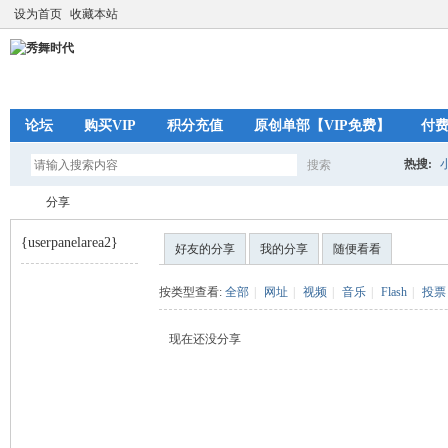
设为首页
收藏本站
论坛
购买VIP
积分充值
原创单部【VIP免费】
付
热搜:
搜索
搜
分享
{userpanelarea2}
好友的分享
我的分享
随便看看
索
秀
›
按类型查看:
全部
|
网址
|
视频
|
音乐
|
Flash
|
投票
现在还没分享