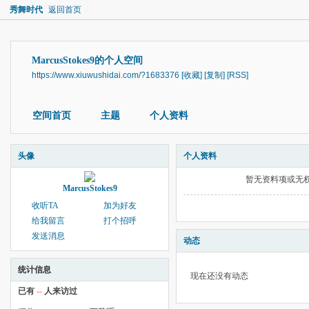
秀舞时代
返回首页
MarcusStokes9的个人空间
https://www.xiuwushidai.com/?1683376
[收藏]
[复制]
[RSS]
空间首页
主题
个人资料
头像
个人资料
暂无资料项或无
MarcusStokes9
收听TA
加为好友
给我留言
打个招呼
发送消息
动态
统计信息
现在还没有动态
已有
--
人来访过