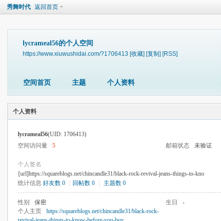
秀舞时代
返回首页
lycrameal56的个人空间
https://www.xiuwushidai.com/?1706413
[收藏]
[复制]
[RSS]
空间首页
主题
个人资料
个人资料
lycrameal56
(UID: 1706413)
空间访问量
5
邮箱状态
未验证
个人签名
[url]https://squareblogs.net/chincandle31/black-rock-revival-jeans-things-to-kno
统计信息
好友数 0
|
回帖数 0
|
主题数 0
性别
保密
生日
-
个人主页
https://squareblogs.net/chincandle31/black-rock-
revival-jeans-things-to-know-before-you-buy