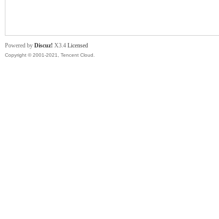
舞
Powered by
Discuz!
X3.4
Licensed
Copyright © 2001-2021, Tencent Cloud.
时
代