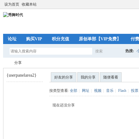
设为首页
收藏本站
论坛
购买VIP
积分充值
原创单部【VIP免费】
付
热搜:
搜索
搜
分享
{userpanelarea2}
好友的分享
我的分享
随便看看
索
秀
›
按类型查看:
全部
|
网址
|
视频
|
音乐
|
Flash
|
投票
现在还没分享