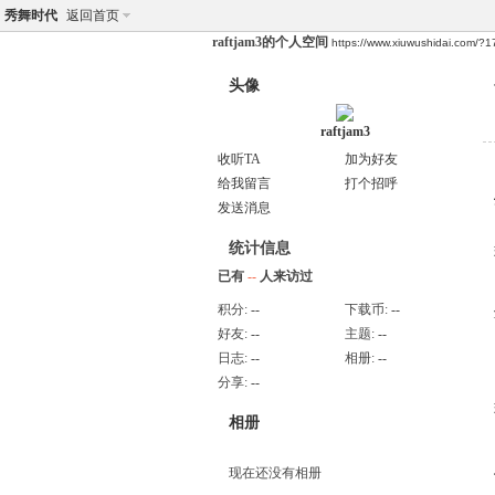
秀舞时代
返回首页
raftjam3的个人空间
https://www.xiuwushidai.com/?
头像
raftjam3
收听TA
加为好友
给我留言
打个招呼
发送消息
统计信息
已有
--
人来访过
积分:
--
下载币:
--
好友:
--
主题:
--
日志:
--
相册:
--
分享:
--
相册
现在还没有相册