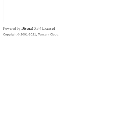
舞
Powered by
Discuz!
X3.4
Licensed
Copyright © 2001-2021, Tencent Cloud.
时
代