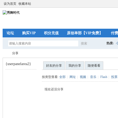
设为首页
收藏本站
论坛
购买VIP
积分充值
原创单部【VIP免费】
付
热搜:
搜索
搜
分享
{userpanelarea2}
好友的分享
我的分享
随便看看
索
秀
›
按类型查看:
全部
|
网址
|
视频
|
音乐
|
Flash
|
投票
现在还没分享