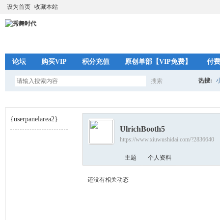
设为首页
收藏本站
论坛
购买VIP
积分充值
原创单部【VIP免费】
付
热搜:
搜索
搜
{userpanelarea2}
UlrichBooth5
索
https://www.xiuwushidai.com/?2836640
秀
›
主题
个人资料
还没有相关动态