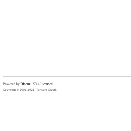
舞
时
Powered by
Discuz!
X3.4
Licensed
Copyright © 2001-2021, Tencent Cloud.
代