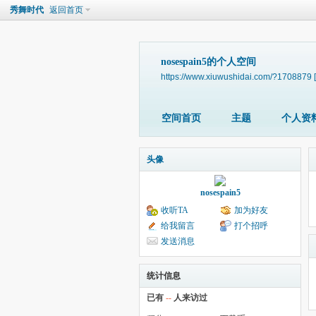
秀舞时代
返回首页
nosespain5的个人空间
https://www.xiuwushidai.com/?1708879
空间首页
主题
个人资
头像
nosespain5
收听TA
加为好友
给我留言
打个招呼
发送消息
统计信息
已有
--
人来访过