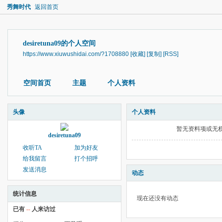
秀舞时代
返回首页
desiretuna09的个人空间
https://www.xiuwushidai.com/?1708880
[收藏]
[复制]
[RSS]
空间首页
主题
个人资料
头像
个人资料
暂无资料项或无
desiretuna09
收听TA
加为好友
给我留言
打个招呼
发送消息
动态
统计信息
现在还没有动态
已有
--
人来访过