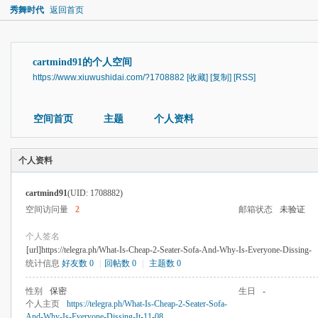
秀舞时代
返回首页
cartmind91的个人空间
https://www.xiuwushidai.com/?1708882
[收藏]
[复制]
[RSS]
空间首页
主题
个人资料
个人资料
cartmind91
(UID: 1708882)
空间访问量
2
邮箱状态
未验证
个人签名
[url]https://telegra.ph/What-Is-Cheap-2-Seater-Sofa-And-Why-Is-Everyone-Dissing-
统计信息
好友数 0
|
回帖数 0
|
主题数 0
性别
保密
生日
-
个人主页
https://telegra.ph/What-Is-Cheap-2-Seater-Sofa-
And-Why-Is-Everyone-Dissing-It-11-08