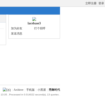
立即注册
登录
lacebase3
加为好友
打个招呼
发送消息
|
Archiver
|
手机版
|
小黑屋
|
秀舞时代
 13:35
, Processed in 0.014022 second(s), 13 queries .