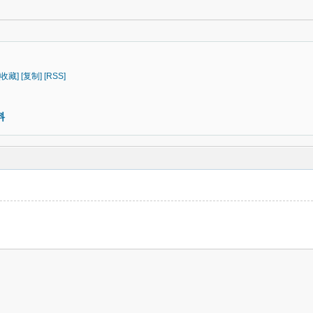
[收藏]
[复制]
[RSS]
料