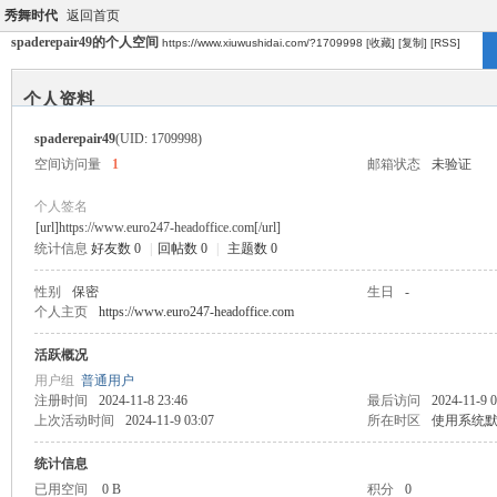
秀舞时代
返回首页
spaderepair49的个人空间
https://www.xiuwushidai.com/?1709998
[收藏]
[复制]
[RSS]
个人资料
spaderepair49
(UID: 1709998)
空间访问量
1
邮箱状态
未验证
个人签名
[url]https://www.euro247-headoffice.com[/url]
统计信息
好友数 0
|
回帖数 0
|
主题数 0
性别
保密
生日
-
个人主页
https://www.euro247-headoffice.com
活跃概况
用户组
普通用户
注册时间
2024-11-8 23:46
最后访问
2024-11-9 0
上次活动时间
2024-11-9 03:07
所在时区
使用系统
统计信息
已用空间
0 B
积分
0