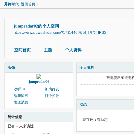
秀舞时代
返回首页
jumpradar02的个人空间
https://www.xiuwushidai.com/?1711446
[收藏]
[复制]
[RSS]
空间首页
主题
个人资料
头像
个人资料
暂无资料项或无
jumpradar02
收听TA
加为好友
给我留言
打个招呼
发送消息
动态
统计信息
现在还没有动态
已有
--
人来访过