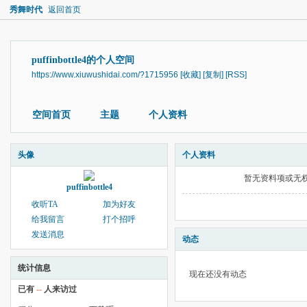
秀舞时代
返回首页
puffinbottle4的个人空间
https://www.xiuwushidai.com/?1715956
[收藏]
[复制]
[RSS]
空间首页
主题
个人资料
头像
个人资料
暂无资料项或无
puffinbottle4
收听TA
加为好友
给我留言
打个招呼
发送消息
动态
统计信息
现在还没有动态
已有
--
人来访过