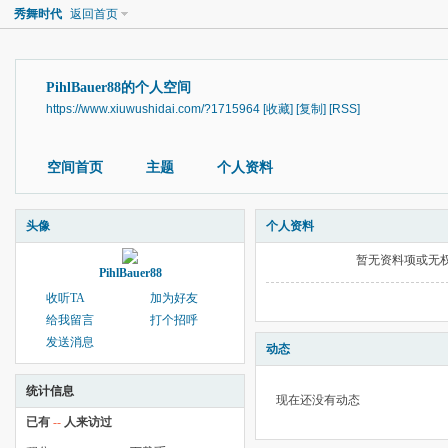
秀舞时代
返回首页
PihlBauer88的个人空间
https://www.xiuwushidai.com/?1715964
[收藏]
[复制]
[RSS]
空间首页
主题
个人资料
头像
个人资料
暂无资料项或无
PihlBauer88
收听TA
加为好友
给我留言
打个招呼
发送消息
动态
统计信息
现在还没有动态
已有
--
人来访过