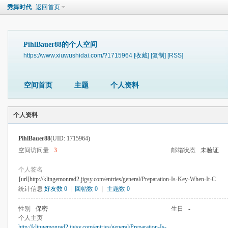
秀舞时代
返回首页
PihlBauer88的个人空间
https://www.xiuwushidai.com/?1715964
[收藏]
[复制]
[RSS]
空间首页
主题
个人资料
个人资料
PihlBauer88
(UID: 1715964)
空间访问量
3
邮箱状态
未验证
个人签名
[url]http://klingemonrad2.jigsy.com/entries/general/Preparation-Is-Key-When-It-C
统计信息
好友数 0
|
回帖数 0
|
主题数 0
性别
保密
生日
-
个人主页
http://klingemonrad2.jigsy.com/entries/general/Preparation-Is-