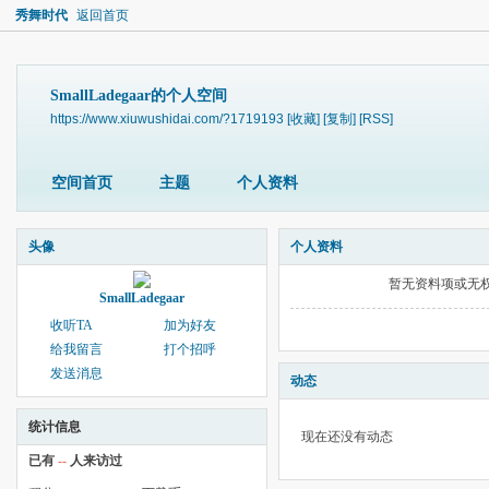
秀舞时代
返回首页
SmallLadegaar的个人空间
https://www.xiuwushidai.com/?1719193
[收藏]
[复制]
[RSS]
空间首页
主题
个人资料
头像
个人资料
暂无资料项或无
SmallLadegaar
收听TA
加为好友
给我留言
打个招呼
发送消息
动态
统计信息
现在还没有动态
已有
--
人来访过