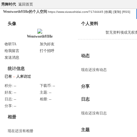
秀舞时代
返回首页
Wentworth93He的个人空间
https://www.xiuwushidai.com/?1744445
[收藏]
[复制]
[RSS]
头像
个人资料
暂无资料项或无权
Wentworth93He
收听TA
加为好友
给我留言
打个招呼
动态
发送消息
统计信息
现在还没有动态
已有
--
人来访过
积分:
--
下载币:
--
分享
好友:
--
主题:
--
日志:
--
相册:
--
日志
分享:
--
现在还没有日志
相册
主题
现在还没有相册