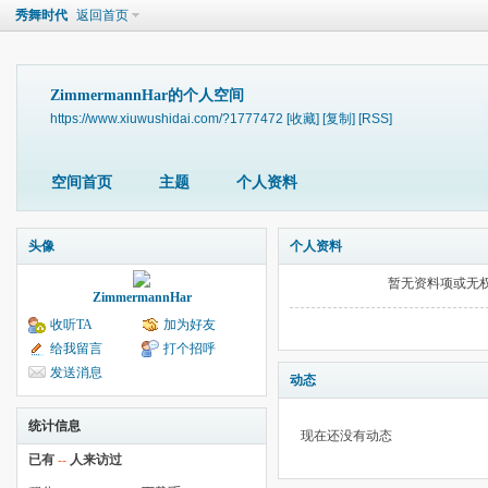
秀舞时代
返回首页
ZimmermannHar的个人空间
https://www.xiuwushidai.com/?1777472
[收藏]
[复制]
[RSS]
空间首页
主题
个人资料
头像
个人资料
暂无资料项或无
ZimmermannHar
收听TA
加为好友
给我留言
打个招呼
发送消息
动态
统计信息
现在还没有动态
已有
--
人来访过