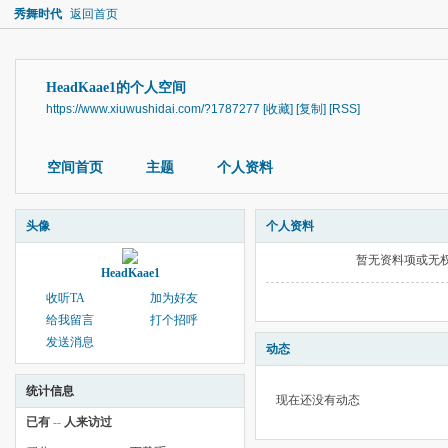
秀舞时代
返回首页
HeadKaae1的个人空间
https://www.xiuwushidai.com/?1787277
[收藏]
[复制]
[RSS]
空间首页
主题
个人资料
头像
个人资料
暂无资料项或无
HeadKaae1
收听TA
加为好友
给我留言
打个招呼
发送消息
动态
统计信息
现在还没有动态
已有
--
人来访过