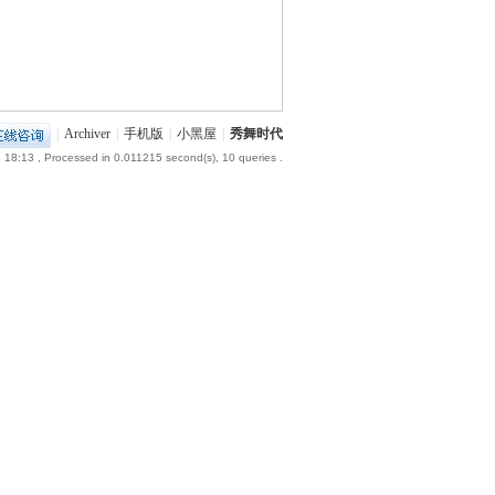
|
Archiver
|
手机版
|
小黑屋
|
秀舞时代
 18:13
, Processed in 0.011215 second(s), 10 queries .