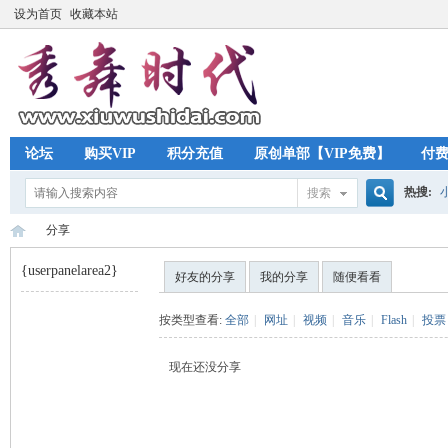
设为首页
收藏本站
论坛
购买VIP
积分充值
原创单部【VIP免费】
付
热搜:
搜索
搜
分享
{userpanelarea2}
好友的分享
我的分享
随便看看
索
秀
›
按类型查看:
全部
|
网址
|
视频
|
音乐
|
Flash
|
投票
现在还没分享