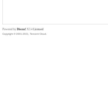
舞
Powered by
Discuz!
X3.4
Licensed
Copyright © 2001-2021, Tencent Cloud.
时