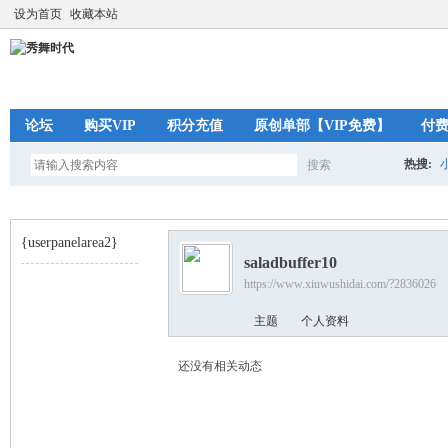
设为首页
收藏本站
论坛
购买VIP
积分充值
原创单部【VIP免费】
付
热搜:
搜索
搜
{userpanelarea2}
saladbuffer10
索
https://www.xiuwushidai.com/?2836026
秀
›
主题
个人资料
还没有相关动态