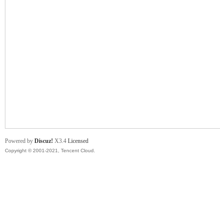
舞
时
Powered by
Discuz!
X3.4
Licensed
Copyright © 2001-2021, Tencent Cloud.
代