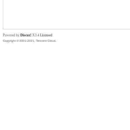
舞
Powered by
Discuz!
X3.4
Licensed
Copyright © 2001-2021, Tencent Cloud.
时