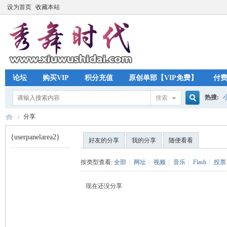
设为首页
收藏本站
论坛
购买VIP
积分充值
原创单部【VIP免费】
付
热搜:
搜索
搜
分享
{userpanelarea2}
好友的分享
我的分享
随便看看
索
秀
›
按类型查看:
全部
|
网址
|
视频
|
音乐
|
Flash
|
投票
现在还没分享