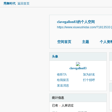
秀舞时代
返回首页
clavegallon83的个人空间
https://www.xiuwushidai.com/?1813533
空间首页
主题
个人资
头像
clavegallon83
收听TA
加为好友
给我留言
打个招呼
发送消息
统计信息
已有
--
人来访过