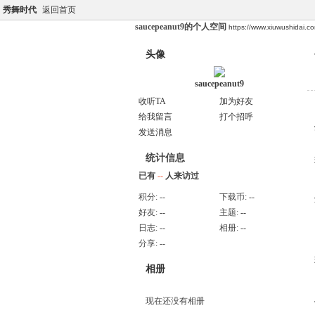
秀舞时代
返回首页
saucepeanut9的个人空间
https://www.xiuwushidai.
头像
saucepeanut9
收听TA
加为好友
给我留言
打个招呼
发送消息
统计信息
已有
--
人来访过
积分:
--
下载币:
--
好友:
--
主题:
--
日志:
--
相册:
--
分享:
--
相册
现在还没有相册