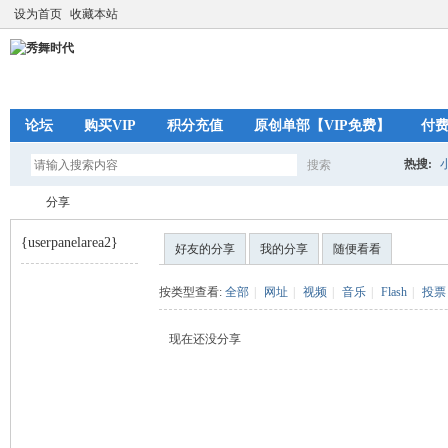
设为首页
收藏本站
论坛
购买VIP
积分充值
原创单部【VIP免费】
付
热搜:
搜索
搜
分享
{userpanelarea2}
好友的分享
我的分享
随便看看
索
秀
›
按类型查看:
全部
|
网址
|
视频
|
音乐
|
Flash
|
投票
现在还没分享