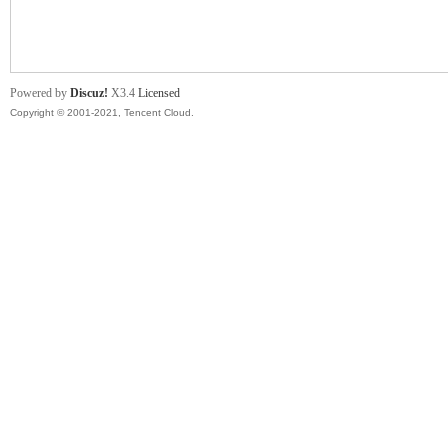
舞
Powered by
Discuz!
X3.4
Licensed
Copyright © 2001-2021, Tencent Cloud.
时
代