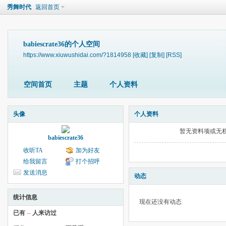
秀舞时代
返回首页
babiescrate36的个人空间
https://www.xiuwushidai.com/?1814958
[收藏]
[复制]
[RSS]
空间首页
主题
个人资料
头像
个人资料
暂无资料项或无
babiescrate36
收听TA
加为好友
给我留言
打个招呼
发送消息
动态
统计信息
现在还没有动态
已有
--
人来访过