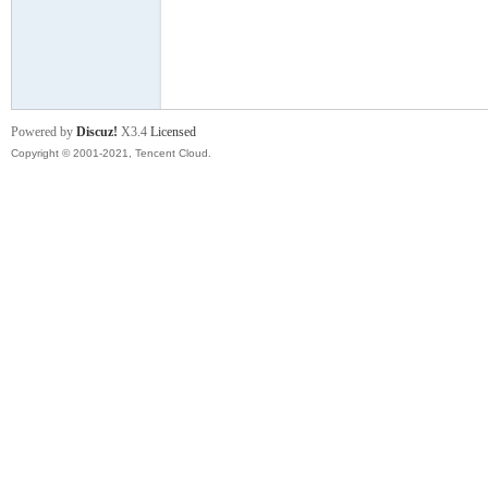
舞
Powered by
Discuz!
X3.4
Licensed
Copyright © 2001-2021, Tencent Cloud.
时