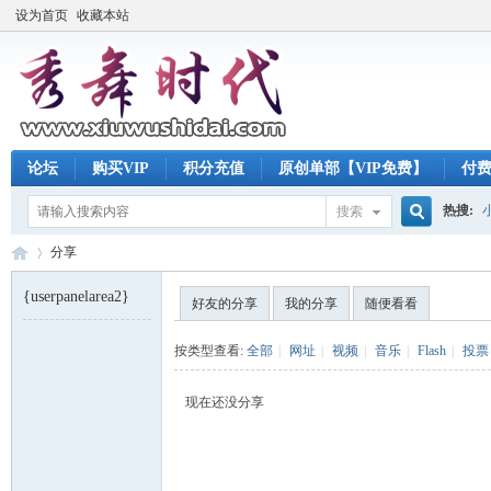
设为首页
收藏本站
论坛
购买VIP
积分充值
原创单部【VIP免费】
付
热搜:
搜索
搜
分享
{userpanelarea2}
好友的分享
我的分享
随便看看
索
秀
›
按类型查看:
全部
|
网址
|
视频
|
音乐
|
Flash
|
投票
现在还没分享